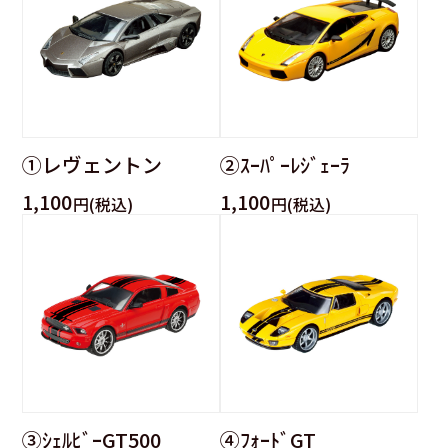
①レヴェントン
②ｽｰﾊﾟｰﾚｼﾞｪｰﾗ
1,100
1,100
円(税込)
円(税込)
③ｼｪﾙﾋﾞｰGT500
④ﾌｫｰﾄﾞGT