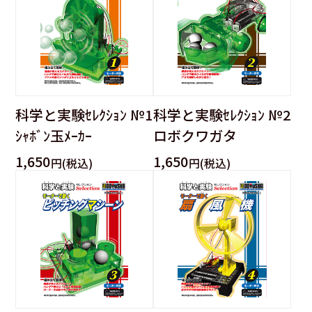
科学と実験ｾﾚｸｼｮﾝ №1
科学と実験ｾﾚｸｼｮﾝ №2
ｼｬﾎﾞﾝ玉ﾒｰｶｰ
ロボクワガタ
1,650
1,650
円(税込)
円(税込)