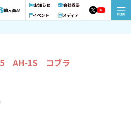
お知らせ
会社概要
輸入商品
MENU
イベント
メディア
225 AH-1S コブラ