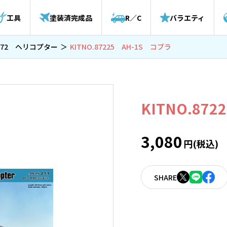
工具
塗装済完成品
R／C
バラエティ
/72 ヘリコプター
KITNO.87225 AH-1S コブラ
KITNO.87
3,080
円(税込)
SHARE