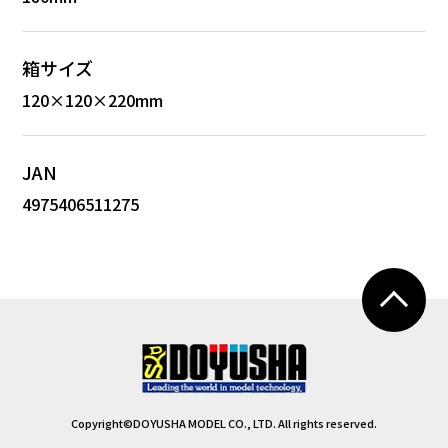
箱サイズ
120×120×220mm
JAN
4975406511275
Copyright©DOYUSHA MODEL CO., LTD. All rights reserved.