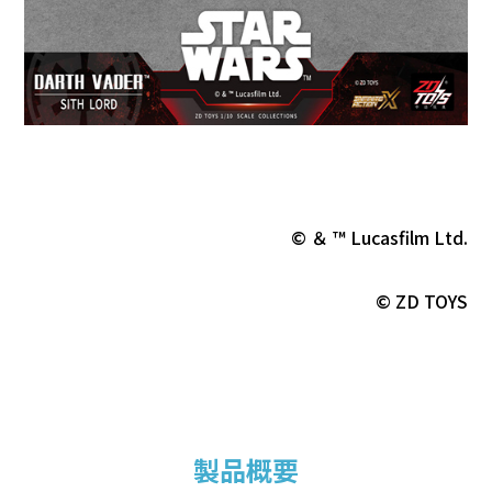
© ＆ ™ Lucasfilm Ltd.
© ZD TOYS
製品概要