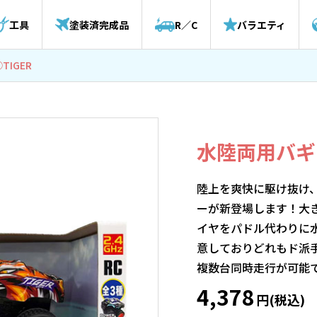
工具
塗装済完成品
R／C
バラエティ
TIGER
水陸両用バギー
陸上を爽快に駆け抜け
ーが新登場します！大
イヤをパドル代わりに
意しておりどれもド派手
複数台同時走行が可能
4,378
円(税込)