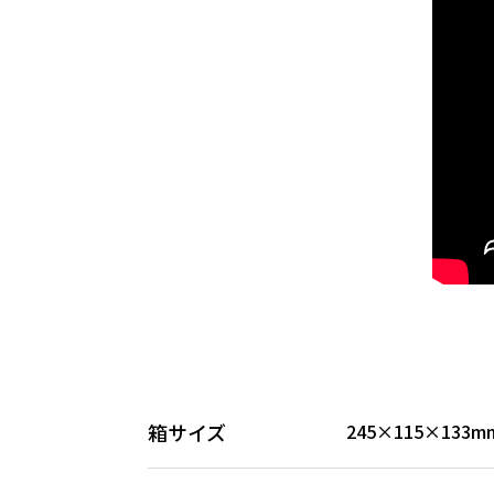
箱サイズ
245×115×133m