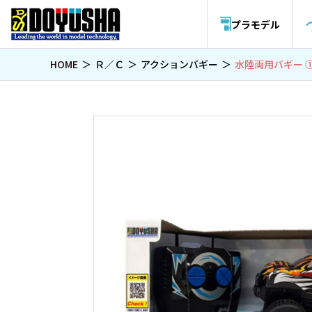
プラモデル
HOME
Ｒ／Ｃ
アクションバギー
水陸両用バギー ①