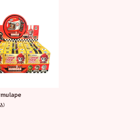
rmulape
込）