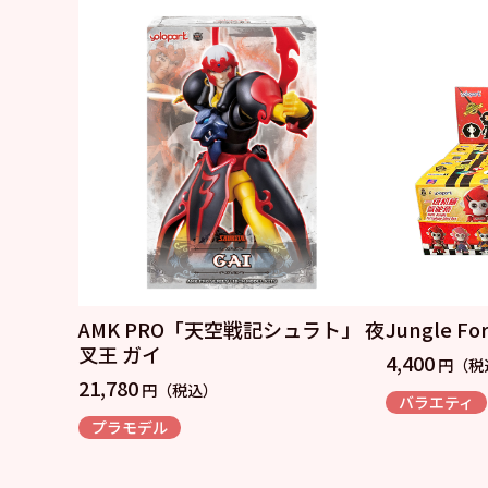
AMK PRO「天空戦記シュラト」 夜
Jungle Fo
叉王 ガイ
4,400
円（税
21,780
円（税込）
バラエティ
プラモデル