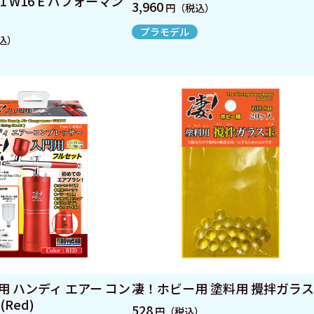
F1 W16 E パフォーマン
3,960
円（税込）
プラモデル
込）
 ハンディ エアー コン
凄！ホビー用 塗料用 攪拌ガラ
Red)
528
円（税込）