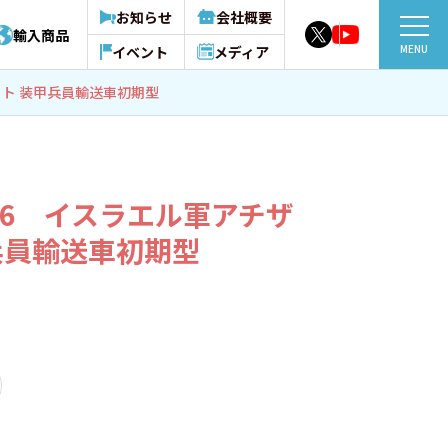
お知らせ
会社概要
輸入商品
MENU
イベント
メディア
リット 装甲兵員輸送車初期型
3856 イスラエル軍アチザ
兵員輸送車初期型