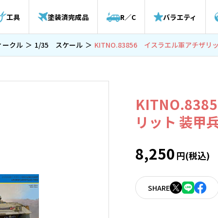
工具
塗装済完成品
R／C
バラエティ
ィークル
1/35 スケール
KITNO.83856 イスラエル軍アチザ
KITNO.8
リット 装甲
8,250
円(税込)
SHARE