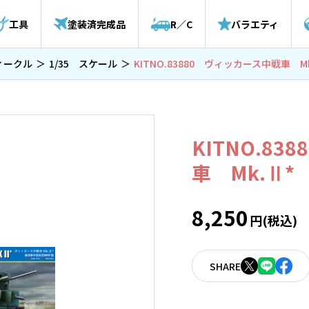
工具
塗装済完成品
R／C
バラエティ
ィークル
1/35 スケール
KITNO.83880 ヴィッカース中戦車 Mk
KITNO.8
車 Mk.Ⅱ*
8,250
円(税込)
SHARE