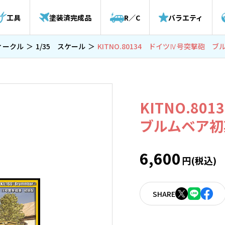
工具
塗装済完成品
R／C
バラエティ
ィークル
1/35 スケール
KITNO.80134 ドイツⅣ号突撃砲 ブルム
KITNO.8
ブルムベア初期型
6,600
円(税込)
SHARE