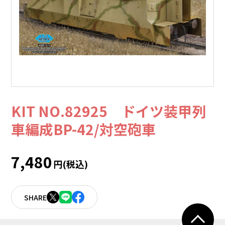
KIT NO.82925 ドイツ装甲列
車編成BP-42/対空砲車
7,480
円(税込)
SHARE