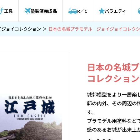
工具
塗装済完成品
R／C
バラエティ
イジョイコレクション
日本の名城プラモデル ジョイジョイコレク
日本の名城プ
コレクション
城郭模型をより一層楽
郭の内外、その周辺の
す。
プラモデル用塗料など
感のあるお城が出来上