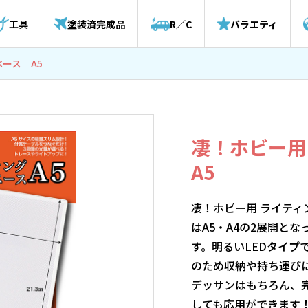
工具
塗装済完成品
R／C
バラエティ
ース A5
凄！ホビー用
A5
凄！ホビー用 ライテ
はA5・A4の2展開と
す。明るいLEDタイプ
のため収納や持ち運び
デッサンはもちろん、
しても応用ができます