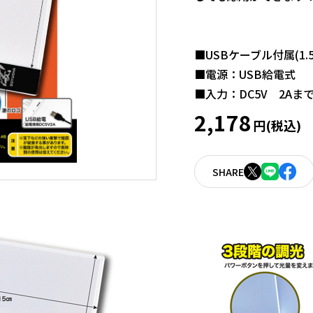
■USBケーブル付属(1.5
■電源：USB給電式
■入力：DC5V 2Aま
2,178
円(税込)
SHARE