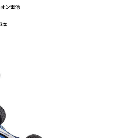
ムイオン電池
3本