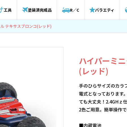
工具
塗装済完成品
R／C
バラエティ
ル テキサスブロンコ(レッド)
ハイパーミニ
(レッド)
手のひらサイズのカラ
電式となっております
ても大丈夫！2.4GH
2色ご用意。簡単操作
■内蔵電池