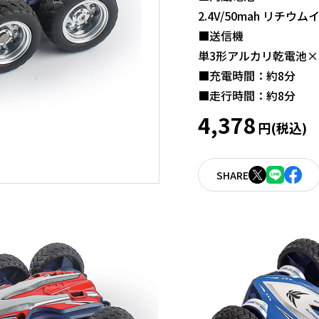
2.4V/50mah リチウ
■送信機
単3形アルカリ乾電池×
■充電時間：約8分
■走行時間：約8分
4,378
円(税込)
SHARE