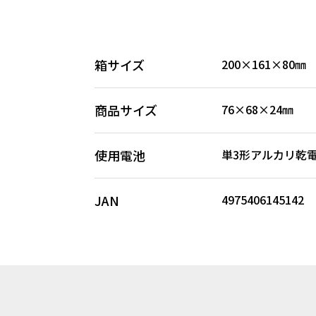
箱サイズ
200×161×80㎜
商品サイズ
76×68×24㎜
使用電池
単3形アルカリ乾
JAN
4975406145142