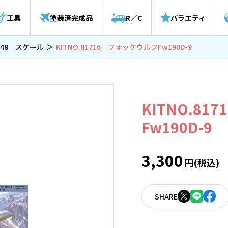
工具
塗装済完成品
R／C
バラエティ
/48 スケール
KITNO.81716 フォッケウルフFw190D-9
KITNO.8
Fw190D-9
3,300
円(税込)
SHARE