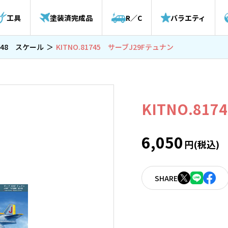
工具
塗装済完成品
R／C
バラエティ
/48 スケール
KITNO.81745 サーブJ29Fテュナン
KITNO.81
6,050
円(税込)
SHARE