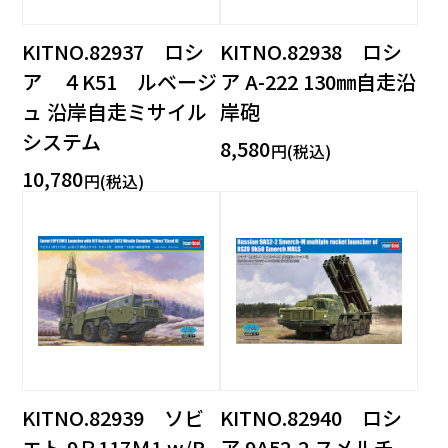
KITNO.82937 ロシ
KITNO.82938 ロシ
ア ４K51 ルベージ
ア A-222 130㎜自走沿
ュ 沿岸自走ミサイル
岸砲
システム
8,580
円(税込)
10,780
円(税込)
KITNO.82939 ソビ
KITNO.82940 ロシ
エト 9Ｐ117Ｍ1 w/R-
ア 9A52-2 スメルチ-