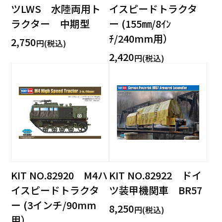
ツLWS 水陸両用ト
イスピードトラクタ
ラクター 中期型
ー (155㎜/8ｲﾝ
ﾁ/240mm用）
2,750
円(税込)
2,420
円(税込)
KIT NO.82920 M4ハ
KIT NO.82922 ドイ
イスピードトラクタ
ツ装甲機関車 BR57
ー (3インチ/90mm
8,250
円(税込)
用）