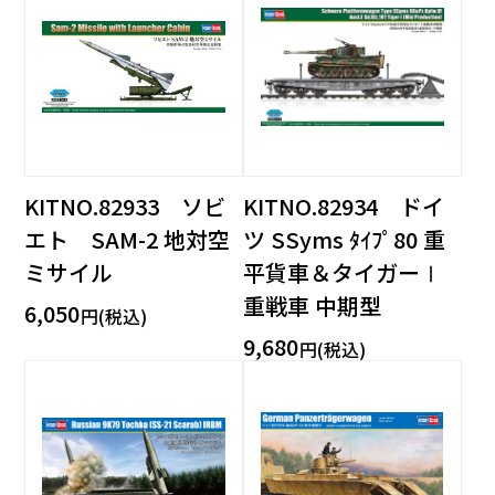
KITNO.82933 ソビ
KITNO.82934 ドイ
エト SAM-2 地対空
ツ SSyms ﾀｲﾌﾟ80 重
ミサイル
平貨車＆タイガーⅠ
重戦車 中期型
6,050
円(税込)
9,680
円(税込)