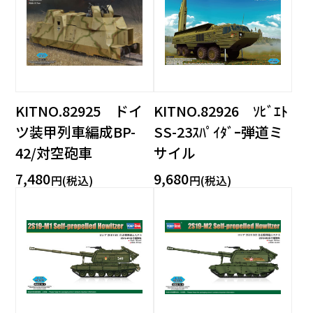
KITNO.82925 ドイ
KITNO.82926 ｿﾋﾞｴﾄ
ツ装甲列車編成BP-
SS-23ｽﾊﾟｲﾀﾞｰ弾道ミ
42/対空砲車
サイル
7,480
9,680
円(税込)
円(税込)