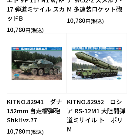
17 弾道ミサイル スカ
M 多連装ロケット砲
ッドB
10,780
円(税込)
10,780
円(税込)
KITNO.82941 ダナ
KITNO.82952 ロシ
152mm 自走榴弾砲
ア RS-12M1 大陸間弾
ShkHvz.77
道ミサイル ト―ポリ
M
10,780
円(税込)